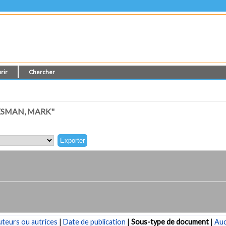
rir
Chercher
ESMAN, MARK"
teurs ou autrices
|
Date de publication
|
Sous-type de document
|
Au