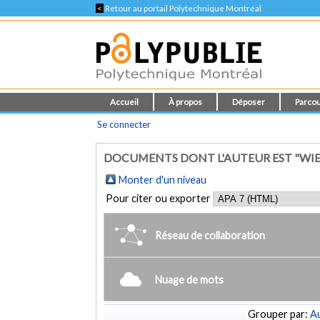
<
Retour au portail Polytechnique Montréal
Accueil
À propos
Déposer
Parcou
Se connecter
DOCUMENTS DONT L'AUTEUR EST "WI
Monter d'un niveau
Pour citer ou exporter
Réseau de collaboration
Nuage de mots
Grouper par:
Au