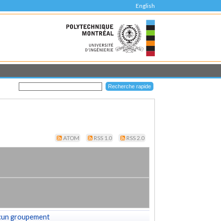
English
ATOM
RSS 1.0
RSS 2.0
cun groupement