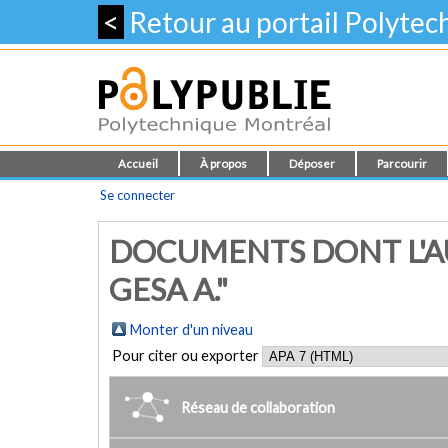
<
Retour au portail Polyte
Accueil
À propos
Déposer
Parcourir
Se connecter
DOCUMENTS DONT L'A
GESA A."
Monter d'un niveau
Pour citer ou exporter
Réseau de collaboration