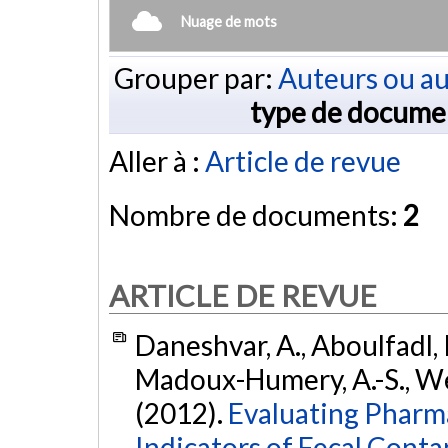
Nuage de mots
Grouper par:
Auteurs ou au
type de docume
Aller à :
Article de revue
Nombre de documents:
2
ARTICLE DE REVUE
Daneshvar, A., Aboulfadl, K.
Madoux-Humery, A.-S., We
(2012).
Evaluating Pharma
Indicators of Fecal Cont