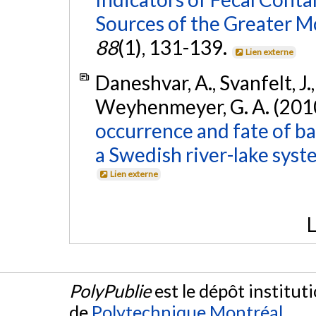
Sources of the Greater M
88
(1), 131-139.
Lien externe
Daneshvar, A., Svanfelt, J.
Weyhenmeyer, G. A. (201
occurrence and fate of ba
a Swedish river-lake syst
Lien externe
L
PolyPublie
est le dépôt institut
de
Polytechnique Montréal
.