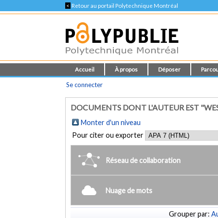
<
Retour au portail Polytechnique Montréal
Accueil
À propos
Déposer
Parcou
Se connecter
DOCUMENTS DONT L'AUTEUR EST "WES
Monter d'un niveau
Pour citer ou exporter
Réseau de collaboration
Nuage de mots
Grouper par:
Au