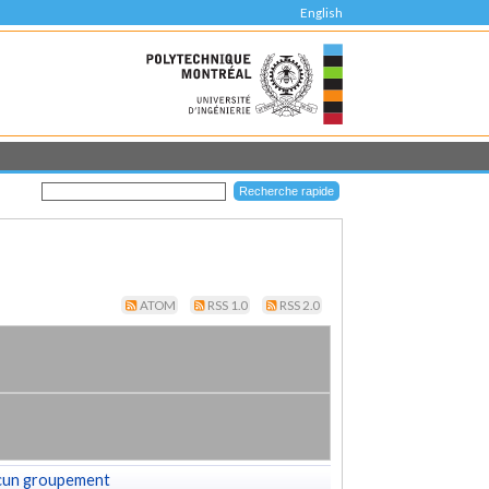
English
ATOM
RSS 1.0
RSS 2.0
cun groupement