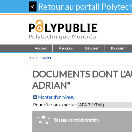
<
Retour au portail Polyte
Accueil
À propos
Déposer
Parcourir
Se connecter
DOCUMENTS DONT L'AU
ADRIAN"
Monter d'un niveau
Pour citer ou exporter
Réseau de collaboration