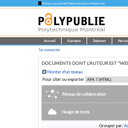
<
Retour au portail Polytechnique Montréal
Accueil
À propos
Déposer
Parcou
Se connecter
DOCUMENTS DONT L'AUTEUR EST "WEIS
Monter d'un niveau
Pour citer ou exporter
Réseau de collaboration
Nuage de mots
Grouper par:
Au