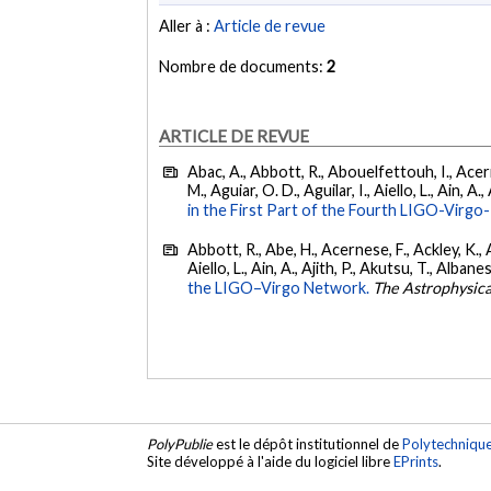
Aller à :
Article de revue
Nombre de documents:
2
ARTICLE DE REVUE
Abac, A., Abbott, R., Abouelfettouh, I., Acern
M., Aguiar, O. D., Aguilar, I., Aiello, L., Ain, A.,
in the First Part of the Fourth LIGO-Vir
Abbott, R., Abe, H., Acernese, F., Ackley, K., A
Aiello, L., Ain, A., Ajith, P., Akutsu, T., Albanesi
the LIGO–Virgo Network.
The Astrophysica
PolyPublie
est le dépôt institutionnel de
Polytechniqu
Site développé à l'aide du logiciel libre
EPrints
.