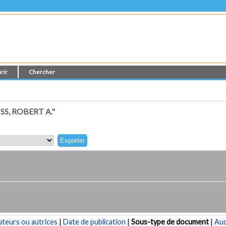
rir
Chercher
S, ROBERT A."
teurs ou autrices
|
Date de publication
|
Sous-type de document
|
Au