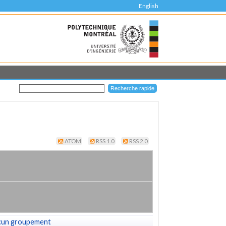
English
ATOM
RSS 1.0
RSS 2.0
cun groupement