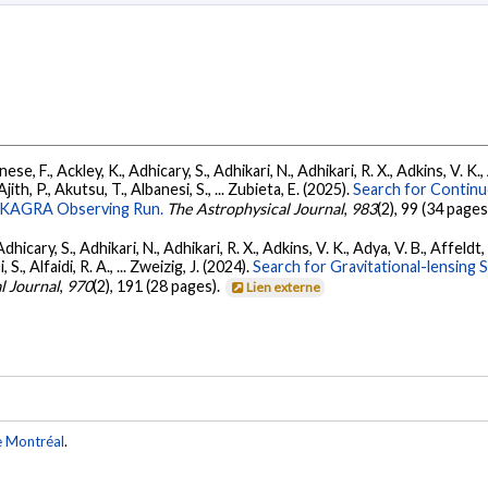
ese, F., Ackley, K., Adhicary, S., Adhikari, N., Adhikari, R. X., Adkins, V.
 Ajith, P., Akutsu, T., Albanesi, S., ... Zubieta, E. (2025).
Search for Contin
go-KAGRA Observing Run.
The Astrophysical Journal
,
983
(2), 99 (34 pages
dhicary, S., Adhikari, N., Adhikari, R. X., Adkins, V. K., Adya, V. B., Affeldt
, S., Alfaidi, R. A., ... Zweizig, J. (2024).
Search for Gravitational-lensing 
l Journal
,
970
(2), 191 (28 pages).
Lien externe
e Montréal
.