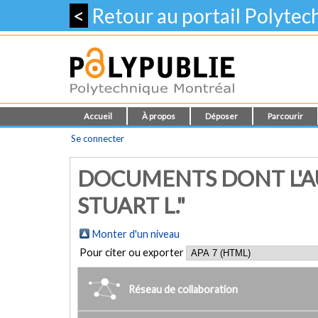
<
Retour au portail Polyte
Accueil
À propos
Déposer
Parcourir
Se connecter
DOCUMENTS DONT L'AU
STUART L."
Monter d'un niveau
Pour citer ou exporter
Réseau de collaboration