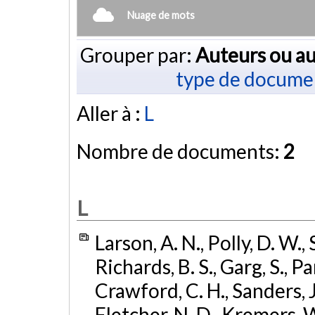
Nuage de mots
Grouper par:
Auteurs ou au
type de docume
Aller à :
L
Nombre de documents:
2
L
Larson, A. N., Polly, D. W., S
Richards, B. S., Garg, S., Pa
Crawford, C. H., Sanders, J
Fletcher, N. D., Kremers, W