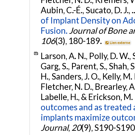
Aubin, C.-É., Sucato, D. J., 
of Implant Density on Ado
Fusion.
Journal of Bone 
106
(3), 180-189.
Lien externe
Larson, A. N., Polly, D. W., 
Garg, S., Parent, S., Shah, 
H., Sanders, J. O., Kelly, M.
Fletcher, N. D., Brearley, A.
Labelle, H., & Erickson, M.
outcomes and as treated 
implants maximize outcome
Journal
,
20
(9), S190-S190