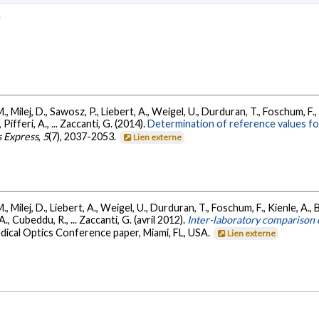
e
., Milej, D., Sawosz, P., Liebert, A., Weigel, U., Durduran, T., Foschum, F., K
 Pifferi, A., ... Zaccanti, G. (2014).
Determination of reference values fo
s Express
,
5
(7), 2037-2053.
Lien externe
., Milej, D., Liebert, A., Weigel, U., Durduran, T., Foschum, F., Kienle, A., Ba
 A., Cubeddu, R., ... Zaccanti, G. (avril 2012).
Inter-laboratory comparison o
dical Optics Conference paper, Miami, FL, USA.
Lien externe