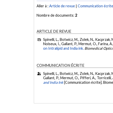
Aller à :
Article de revue
|
Communication écrit
Nombre de documents:
2
ARTICLE DE REVUE
Spinelli, L., Botwicz, M., Zolek, N., Kacprzak, M
Noiseux, I., Gallant, P., Mermut, O., Farina, A.,
on Intralipid and India ink.
Biomedical Optic
COMMUNICATION ÉCRITE
Spinelli, L., Botwicz, M., Zolek, N., Kacprzak, M
Gallant, P., Mermut, O., Pifferi, A., Torricelli,
and India Ink
[Communication écrite]. Biome