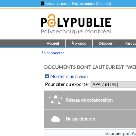
<
Retour au portail Polytechnique Montréal
Accueil
À propos
Déposer
Parcou
Se connecter
DOCUMENTS DONT L'AUTEUR EST "WEIG
Monter d'un niveau
Pour citer ou exporter
Réseau de collaboration
Nuage de mots
Grouper par:
Au