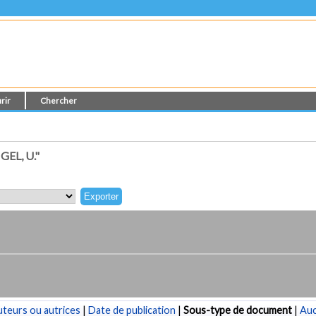
rir
Chercher
EL, U."
teurs ou autrices
|
Date de publication
|
Sous-type de document
|
Au