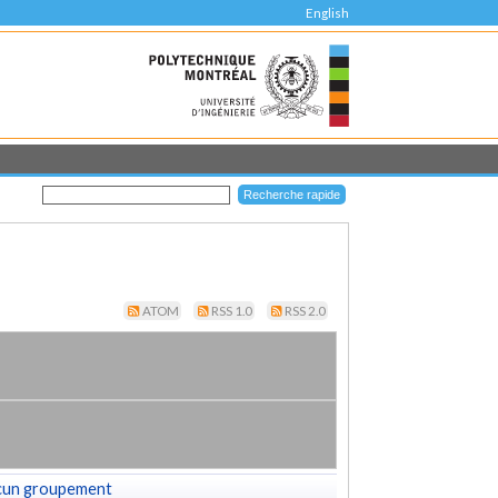
English
ATOM
RSS 1.0
RSS 2.0
cun groupement