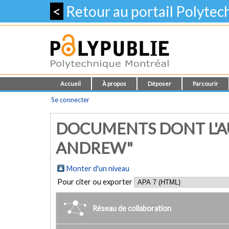
<
Retour au portail Polyte
Accueil
À propos
Déposer
Parcourir
Se connecter
DOCUMENTS DONT L'A
ANDREW"
Monter d'un niveau
Pour citer ou exporter
Réseau de collaboration