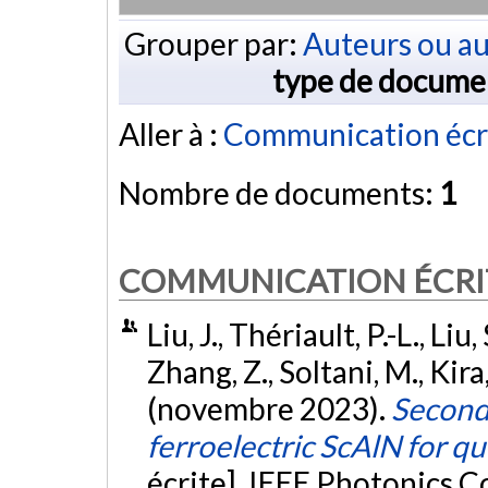
Grouper par:
Auteurs ou au
type de docume
Aller à :
Communication écr
Nombre de documents:
1
COMMUNICATION ÉCRI
Liu, J., Thériault, P.-L., Li
Zhang, Z., Soltani, M., Kira
(novembre 2023).
Second-
ferroelectric ScAlN for 
écrite]. IEEE Photonics C