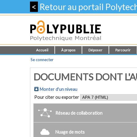
<
Retour au portail Polyte
Accueil
À propos
Déposer
Parcourir
Se connecter
DOCUMENTS DONT L'A
Monter d'un niveau
Pour citer ou exporter
Réseau de collaboration
Nuage de mots