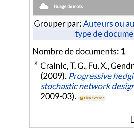
Nuage de mots
Grouper par:
Auteurs ou au
type de docume
Nombre de documents:
1
Crainic, T. G., Fu, X., Gend
(2009).
Progressive hedgi
stochastic network desig
2009-03).
Lien externe
L