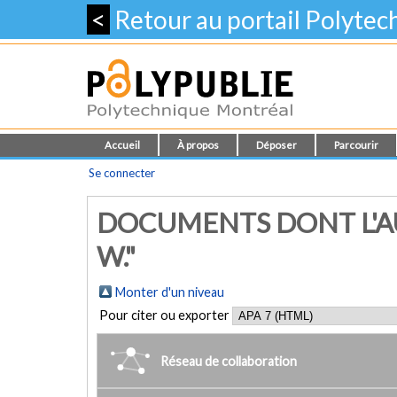
<
Retour au portail Polyte
Accueil
À propos
Déposer
Parcourir
Se connecter
DOCUMENTS DONT L'AU
W."
Monter d'un niveau
Pour citer ou exporter
Réseau de collaboration