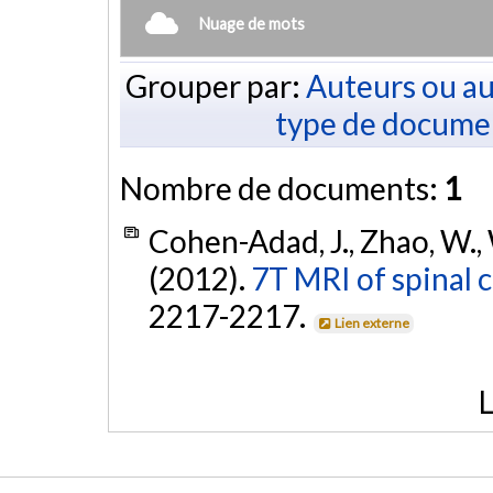
Nuage de mots
Grouper par:
Auteurs ou au
type de docume
Nombre de documents:
1
Cohen-Adad, J., Zhao, W., 
(2012).
7T MRI of spinal c
2217-2217.
Lien externe
L