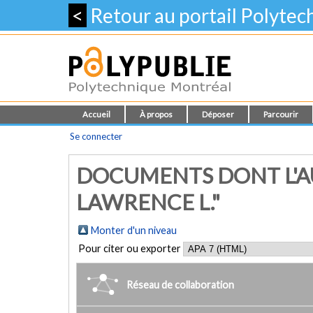
<
Retour au portail Polyte
Accueil
À propos
Déposer
Parcourir
Se connecter
DOCUMENTS DONT L'A
LAWRENCE L."
Monter d'un niveau
Pour citer ou exporter
Réseau de collaboration