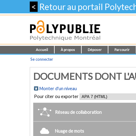
<
Retour au portail Polyte
Accueil
À propos
Déposer
Parcourir
Se connecter
DOCUMENTS DONT L'AU
Monter d'un niveau
Pour citer ou exporter
Réseau de collaboration
Nuage de mots