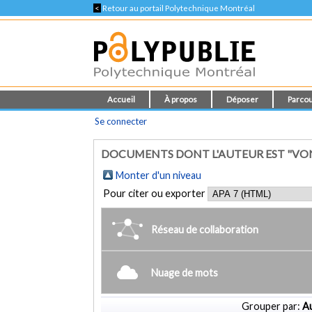
<
Retour au portail Polytechnique Montréal
Accueil
À propos
Déposer
Parcou
Se connecter
DOCUMENTS DONT L'AUTEUR EST "VON 
Monter d'un niveau
Pour citer ou exporter
Réseau de collaboration
Nuage de mots
Grouper par:
Au