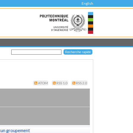
English
ATOM
RSS 1.0
RSS 2.0
cun groupement