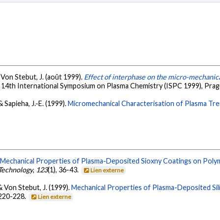
 & Von Stebut, J. (août 1999).
Effect of interphase on the micro-mechanic
. 14th International Symposium on Plasma Chemistry (ISPC 1999), Prag
 & Sapieha, J.-E. (1999).
Micromechanical Characterisation of Plasma Tr
.
Mechanical Properties of Plasma-Deposited Sioxny Coatings on Poly
 Technology
,
123
(1), 36-43.
Lien externe
, & Von Stebut, J. (1999).
Mechanical Properties of Plasma-Deposited Si
 220-228.
Lien externe