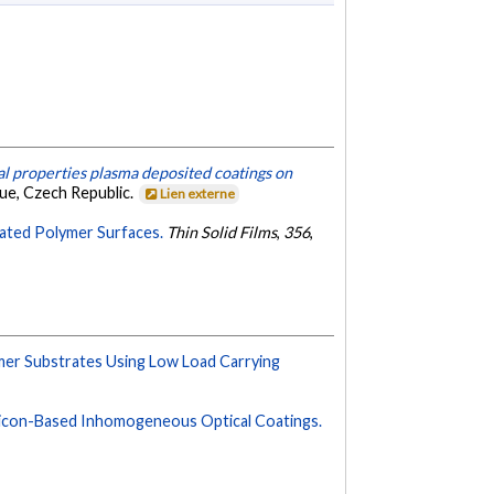
al properties plasma deposited coatings on
ue, Czech Republic.
Lien externe
eated Polymer Surfaces.
Thin Solid Films
,
356
,
mer Substrates Using Low Load Carrying
licon-Based Inhomogeneous Optical Coatings.