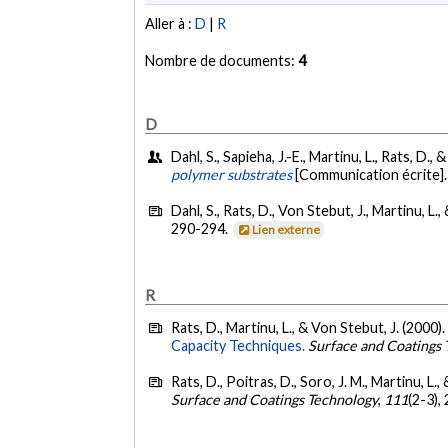
Aller à :
D
|
R
Nombre de documents:
4
D
Dahl, S., Sapieha, J.-E., Martinu, L., Rats, D.,
polymer substrates
[Communication écrite]
Dahl, S., Rats, D., Von Stebut, J., Martinu, L.,
290-294.
Lien externe
R
Rats, D., Martinu, L., & Von Stebut, J. (2000)
Capacity Techniques.
Surface and Coatings
Rats, D., Poitras, D., Soro, J. M., Martinu, L.
Surface and Coatings Technology
,
111
(2-3),