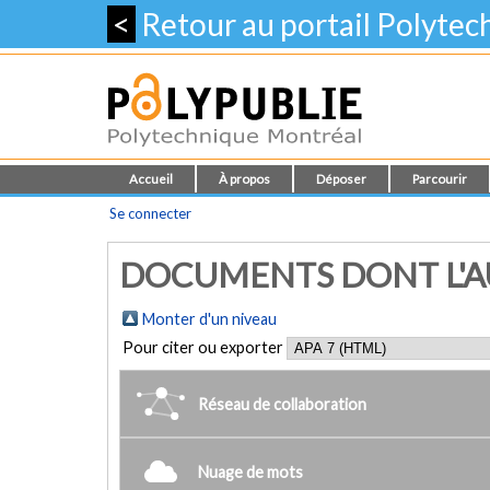
<
Retour au portail Polyte
Accueil
À propos
Déposer
Parcourir
Se connecter
DOCUMENTS DONT L'AU
Monter d'un niveau
Pour citer ou exporter
Réseau de collaboration
Nuage de mots