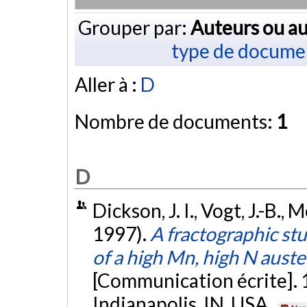
Grouper par:
Auteurs ou au
type de docume
Aller à :
D
Nombre de documents:
1
D
Dickson, J. I., Vogt, J.-B., 
1997).
A fractographic st
of a high Mn, high N austen
[Communication écrite]. 
Indianapolis, IN, USA.