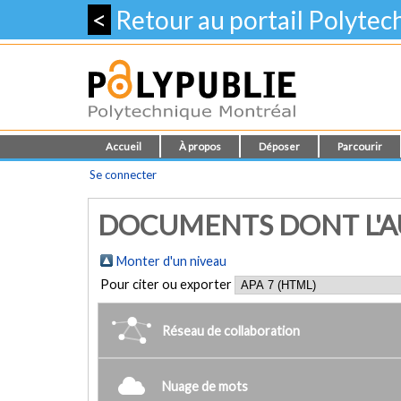
<
Retour au portail Polyte
Accueil
À propos
Déposer
Parcourir
Se connecter
DOCUMENTS DONT L'AUT
Monter d'un niveau
Pour citer ou exporter
Réseau de collaboration
Nuage de mots