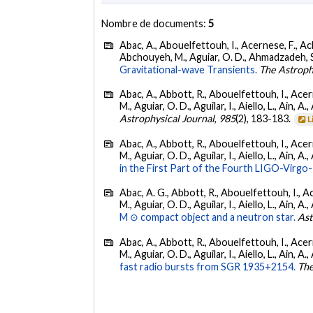
Nombre de documents:
5
Abac, A., Abouelfettouh, I., Acernese, F., Ackl
Abchouyeh, M., Aguiar, O. D., Ahmadzadeh, S., Aie
Gravitational-wave Transients.
The Astroph
Abac, A., Abbott, R., Abouelfettouh, I., Acern
M., Aguiar, O. D., Aguilar, I., Aiello, L., Ain, A.,
Astrophysical Journal
,
985
(2), 183-183.
L
Abac, A., Abbott, R., Abouelfettouh, I., Acern
M., Aguiar, O. D., Aguilar, I., Aiello, L., Ain, A.,
in the First Part of the Fourth LIGO-Vir
Abac, A. G., Abbott, R., Abouelfettouh, I., Ac
M., Aguiar, O. D., Aguilar, I., Aiello, L., Ain, A.,
M ⊙ compact object and a neutron star.
Ast
Abac, A., Abbott, R., Abouelfettouh, I., Acern
M., Aguiar, O. D., Aguilar, I., Aiello, L., Ain, A.,
fast radio bursts from SGR 1935+2154.
The