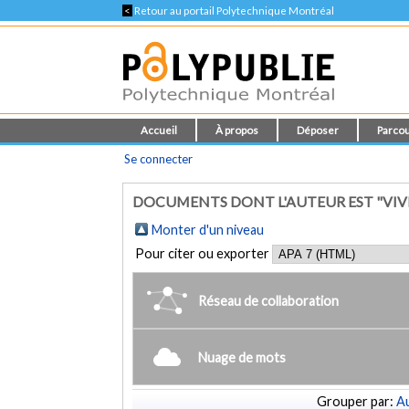
<
Retour au portail Polytechnique Montréal
Accueil
À propos
Déposer
Parcou
Se connecter
DOCUMENTS DONT L'AUTEUR EST "VIV
Monter d'un niveau
Pour citer ou exporter
Réseau de collaboration
Nuage de mots
Grouper par:
Au