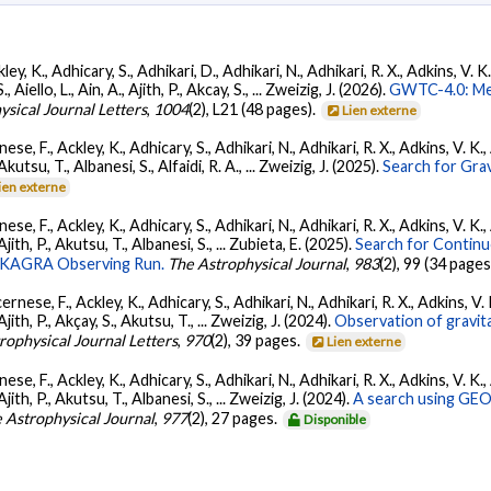
ey, K., Adhicary, S., Adhikari, D., Adhikari, N., Adhikari, R. X., Adkins, V. 
llo, L., Ain, A., Ajith, P., Akcay, S., ... Zweizig, J. (2026).
GWTC-4.0: Met
ysical Journal Letters
,
1004
(2), L21 (48 pages).
Lien externe
ese, F., Ackley, K., Adhicary, S., Adhikari, N., Adhikari, R. X., Adkins, V.
 Akutsu, T., Albanesi, S., Alfaidi, R. A., ... Zweizig, J. (2025).
Search for Gra
ien externe
ese, F., Ackley, K., Adhicary, S., Adhikari, N., Adhikari, R. X., Adkins, V.
 Ajith, P., Akutsu, T., Albanesi, S., ... Zubieta, E. (2025).
Search for Contin
go-KAGRA Observing Run.
The Astrophysical Journal
,
983
(2), 99 (34 pages
ernese, F., Ackley, K., Adhicary, S., Adhikari, N., Adhikari, R. X., Adkins,
 Ajith, P., Akçay, S., Akutsu, T., ... Zweizig, J. (2024).
Observation of gravit
rophysical Journal Letters
,
970
(2), 39 pages.
Lien externe
ese, F., Ackley, K., Adhicary, S., Adhikari, N., Adhikari, R. X., Adkins, V.
 Ajith, P., Akutsu, T., Albanesi, S., ... Zweizig, J. (2024).
A search using GEO6
 Astrophysical Journal
,
977
(2), 27 pages.
Disponible