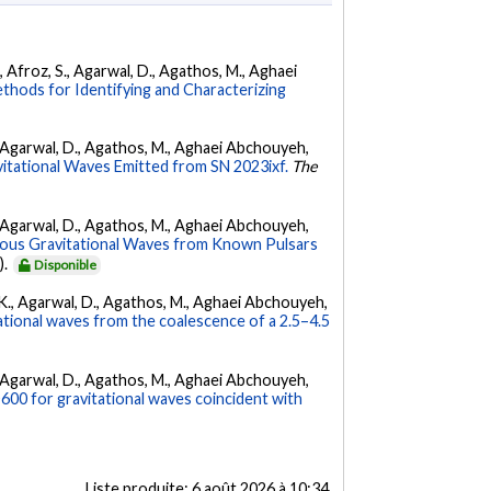
K., Afroz, S., Agarwal, D., Agathos, M., Aghaei
hods for Identifying and Characterizing
 K., Agarwal, D., Agathos, M., Aghaei Abchouyeh,
vitational Waves Emitted from SN 2023ixf.
The
 K., Agarwal, D., Agathos, M., Aghaei Abchouyeh,
uous Gravitational Waves from Known Pulsars
).
Disponible
 V. K., Agarwal, D., Agathos, M., Aghaei Abchouyeh,
ational waves from the coalescence of a 2.5–4.5
 K., Agarwal, D., Agathos, M., Aghaei Abchouyeh,
00 for gravitational waves coincident with
Liste produite:
6 août 2026 à 10:34
.