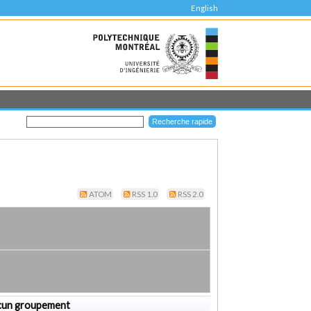
English
ATOM
RSS 1.0
RSS 2.0
cun groupement