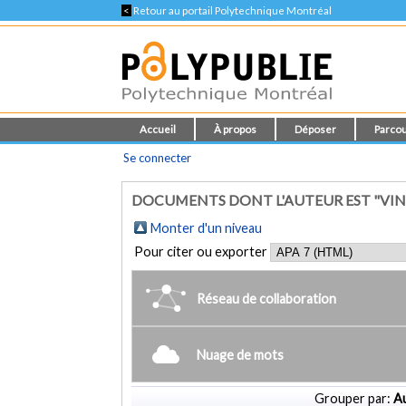
<
Retour au portail Polytechnique Montréal
Accueil
À propos
Déposer
Parcou
Se connecter
DOCUMENTS DONT L'AUTEUR EST "VIN
Monter d'un niveau
Pour citer ou exporter
Réseau de collaboration
Nuage de mots
Grouper par:
Au