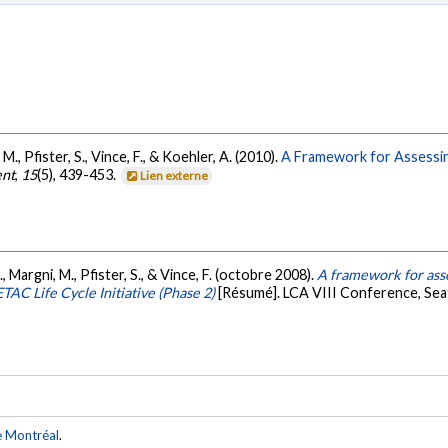
 M., Pfister, S., Vince, F., & Koehler, A. (2010).
A Framework for Assessin
ent
,
15
(5), 439-453.
Lien externe
C., Margni, M., Pfister, S., & Vince, F. (octobre 2008).
A framework for asse
AC Life Cycle Initiative (Phase 2)
[Résumé]. LCA VIII Conference, Sea
e Montréal
.