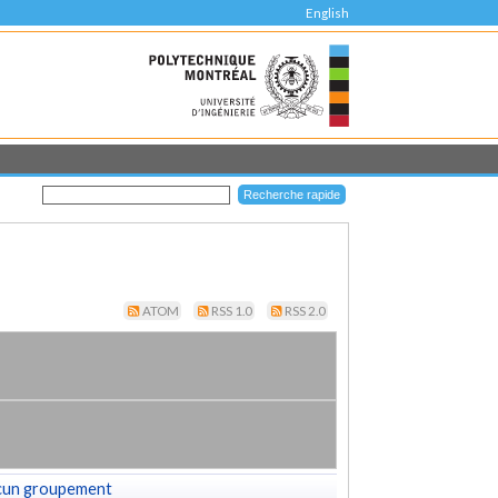
English
ATOM
RSS 1.0
RSS 2.0
cun groupement