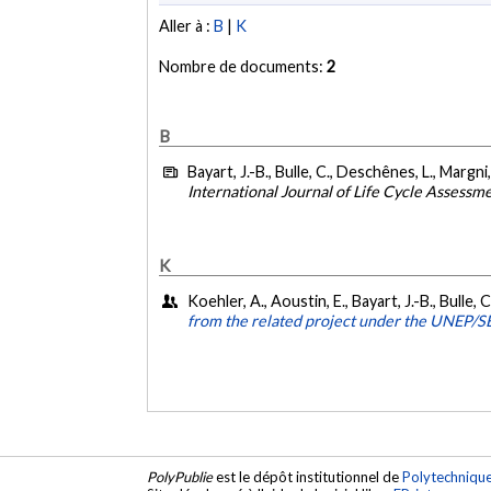
Aller à :
B
|
K
Nombre de documents:
2
B
Bayart, J.-B., Bulle, C., Deschênes, L., Margni,
International Journal of Life Cycle Assessm
K
Koehler, A., Aoustin, E., Bayart, J.-B., Bulle, 
from the related project under the UNEP/SET
PolyPublie
est le dépôt institutionnel de
Polytechniqu