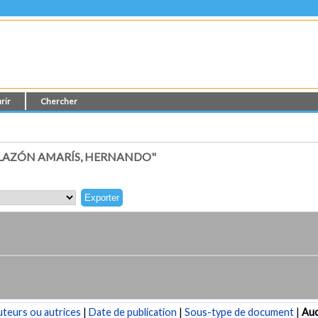
rir
Chercher
LLAZÓN AMARÍS, HERNANDO"
teurs ou autrices
|
Date de publication
|
Sous-type de document
|
Au