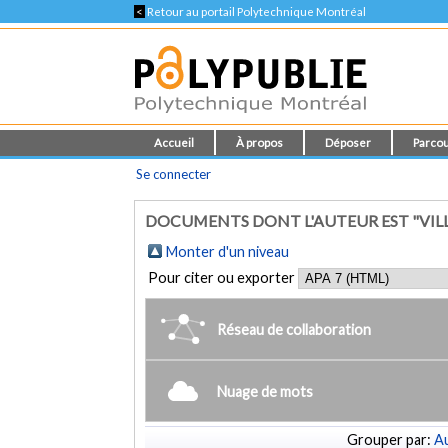
<
Retour au portail Polytechnique Montréal
Accueil
À propos
Déposer
Parcou
Se connecter
DOCUMENTS DONT L'AUTEUR EST "VI
Monter d'un niveau
Pour citer ou exporter
Réseau de collaboration
Nuage de mots
Grouper par:
Au