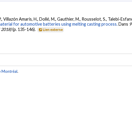
P., Villazón Amarís, H., Dollé, M., Gauthier, M., Rousselot, S., Talebi-Esfanda
aterial for automotive batteries using melting casting process.
Dans
9
 2018)
(p. 135-146).
Lien externe
e Montréal
.