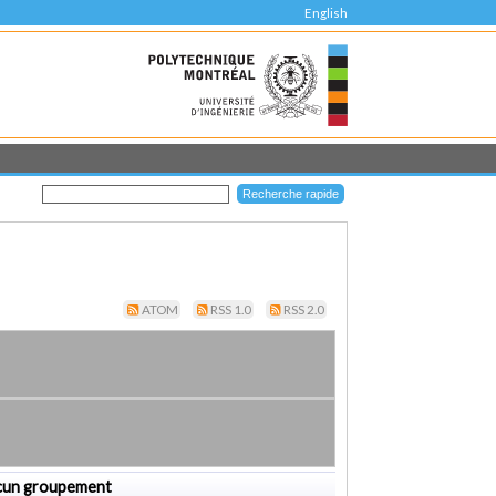
English
ATOM
RSS 1.0
RSS 2.0
cun groupement