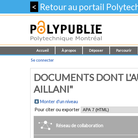
<
Retour au portail Polyte
Accueil
À propos
Déposer
Parcourir
Se connecter
DOCUMENTS DONT L'AU
AILLANI"
Monter d'un niveau
Pour citer ou exporter
Réseau de collaboration