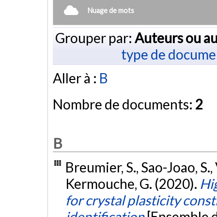
Nuage de mots
Grouper par:
Auteurs ou au
type de docume
Aller à :
B
Nombre de documents:
2
B
Breumier, S., Sao-Joao, S., 
Kermouche, G. (2020).
Hi
for crystal plasticity con
identification
[Ensemble 