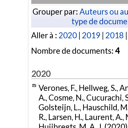
Grouper par:
Auteurs ou au
type de docume
Aller à :
2020
|
2019
|
2018
Nombre de documents:
4
2020
Verones, F., Hellweg, S., A
A., Cosme, N., Cucurachi, S.
Golsteijn, L., Hauschild, M. 
R., Larsen, H., Laurent, A., 
Huijbregts, M. A. J. (2020)