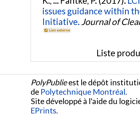
K., ... Fantke, P. (2017).
LCI
issues guidance within t
Initiative.
Journal of Cle
Lien externe
Liste produ
PolyPublie
est le dépôt institut
de
Polytechnique Montréal
.
Site développé à l'aide du logicie
EPrints
.