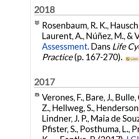
2018
Rosenbaum, R. K., Hauschild
Laurent, A., Núñez, M., & 
Assessment.
Dans
Life C
Practice
(p. 167-270).
Lien
2017
Verones, F., Bare, J., Bulle
Z., Hellweg, S., Henderson, A
Lindner, J. P., Maia de Souz
Pfister, S., Posthuma, L., 