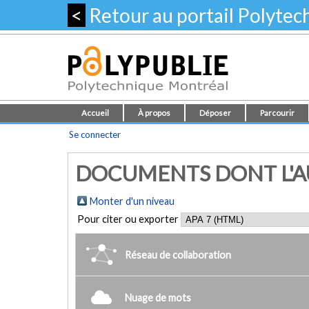
<
Retour au portail Polyte
Accueil
À propos
Déposer
Parcourir
Se connecter
DOCUMENTS DONT L'AU
Monter d'un niveau
Pour citer ou exporter
Réseau de collaboration
Nuage de mots