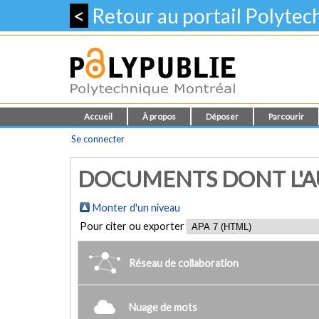
<
Retour au portail Polyte
Accueil
À propos
Déposer
Parcourir
Se connecter
DOCUMENTS DONT L'AUT
Monter d'un niveau
Pour citer ou exporter
Réseau de collaboration
Nuage de mots