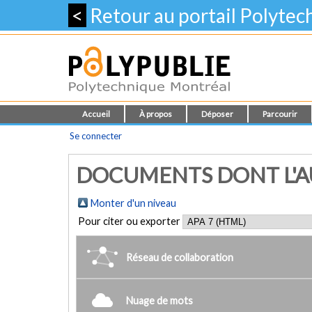
<
Retour au portail Polyte
Accueil
À propos
Déposer
Parcourir
Se connecter
DOCUMENTS DONT L'AU
Monter d'un niveau
Pour citer ou exporter
Réseau de collaboration
Nuage de mots