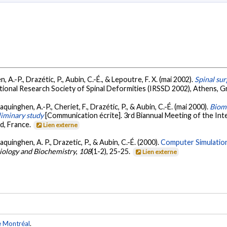
 A.-P., Drazétic, P., Aubin, C.-É., & Lepoutre, F. X. (mai 2002).
Spinal su
ational Research Society of Spinal Deformities (IRSSD 2002), Athens, 
aquinghen, A.-P., Cheriet, F., Drazétic, P., & Aubin, C.-É. (mai 2000).
Biome
eliminary study
[Communication écrite]. 3rd Biannual Meeting of the Int
d, France.
Lien externe
aquinghen, A. P., Drazetic, P., & Aubin, C.-É. (2000).
Computer Simulation
iology and Biochemistry
,
108
(1-2), 25-25.
Lien externe
e Montréal
.