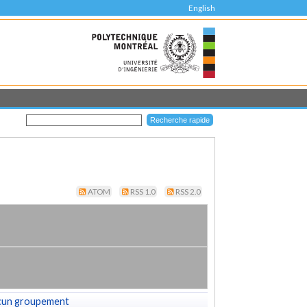
English
ATOM
RSS 1.0
RSS 2.0
cun groupement