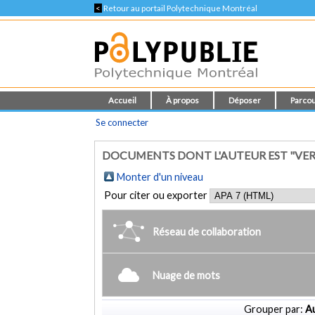
<
Retour au portail Polytechnique Montréal
Accueil
À propos
Déposer
Parcou
Se connecter
DOCUMENTS DONT L'AUTEUR EST "VERNI
Monter d'un niveau
Pour citer ou exporter
Réseau de collaboration
Nuage de mots
Grouper par:
Au