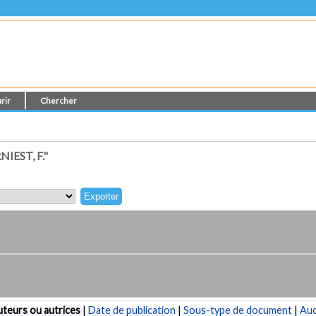
rir
Chercher
EST, F."
teurs ou autrices
|
Date de publication
|
Sous-type de document
|
Au