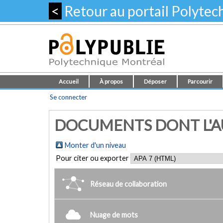
<
Retour au portail Polyte
Accueil
À propos
Déposer
Parcourir
Se connecter
DOCUMENTS DONT L'AU
Monter d'un niveau
Pour citer ou exporter
Réseau de collaboration
Nuage de mots