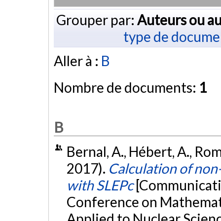
Grouper par:
Auteurs ou au
type de docume
Aller à :
B
Nombre de documents:
1
B
Bernal, A., Hébert, A., Roma
2017).
Calculation of no
with SLEPc
[Communicatio
Conference on Mathemat
Applied to Nuclear Scien