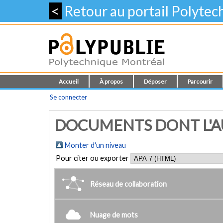
<
Retour au portail Polyte
Accueil
À propos
Déposer
Parcourir
Se connecter
DOCUMENTS DONT L'AU
Monter d'un niveau
Pour citer ou exporter
Réseau de collaboration
Nuage de mots