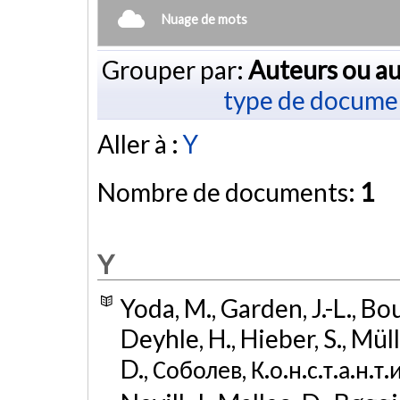
Nuage de mots
Grouper par:
Auteurs ou au
type de docume
Aller à :
Y
Nombre de documents:
1
Y
Yoda, M., Garden, J.-L., Bo
Deyhle, H., Hieber, S., Mül
D., Соболев, К.о.н.с.т.а.н.т.