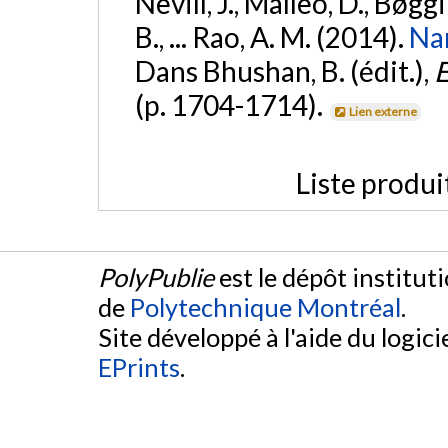
Nevill, J., Malleo, D., Bøgg
B., ... Rao, A. M. (2014).
Nan
Dans Bhushan, B. (édit.),
E
(p. 1704-1714).
Lien externe
Liste produi
PolyPublie
est le dépôt institut
de
Polytechnique Montréal
.
Site développé à l'aide du logicie
EPrints
.