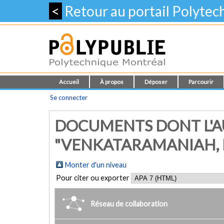
<
Retour au portail Polyte
Accueil
À propos
Déposer
Parcourir
Se connecter
DOCUMENTS DONT L'A
"VENKATARAMANIAH, K
Monter d'un niveau
Pour citer ou exporter
Réseau de collaboration