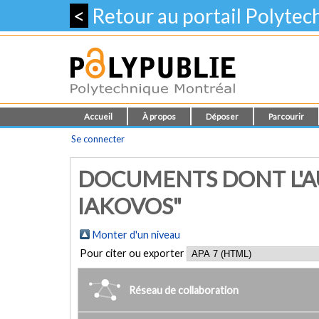
<
Retour au portail Polyte
Accueil
À propos
Déposer
Parcourir
Se connecter
DOCUMENTS DONT L'AU
IAKOVOS"
Monter d'un niveau
Pour citer ou exporter
Réseau de collaboration