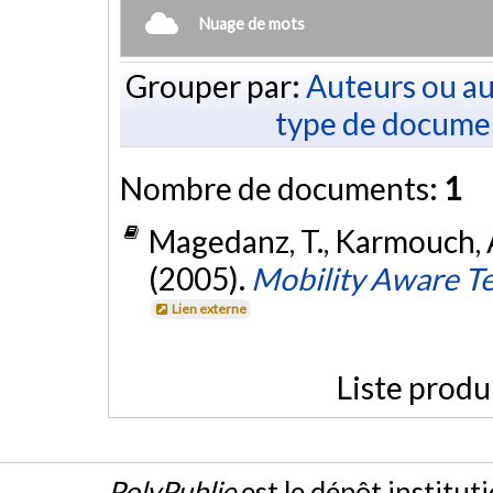
Nuage de mots
Grouper par:
Auteurs ou au
type de docume
Nombre de documents:
1
Magedanz, T., Karmouch, A., 
(2005).
Mobility Aware Te
Lien externe
Liste produ
PolyPublie
est le dépôt institut