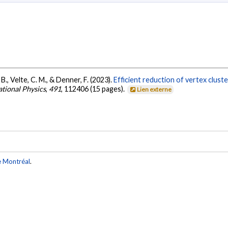
B., Velte, C. M., & Denner, F. (2023).
Efficient reduction of vertex clust
tional Physics
,
491
, 112406 (15 pages).
Lien externe
e Montréal
.