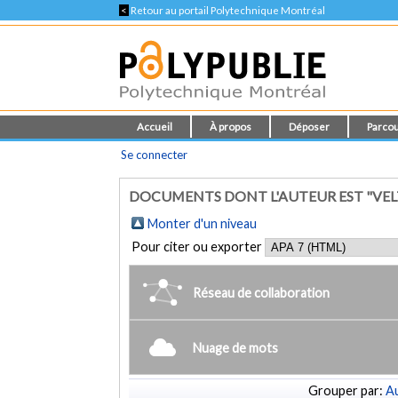
<
Retour au portail Polytechnique Montréal
Accueil
À propos
Déposer
Parcou
Se connecter
DOCUMENTS DONT L'AUTEUR EST "VELT
Monter d'un niveau
Pour citer ou exporter
Réseau de collaboration
Nuage de mots
Grouper par:
Au