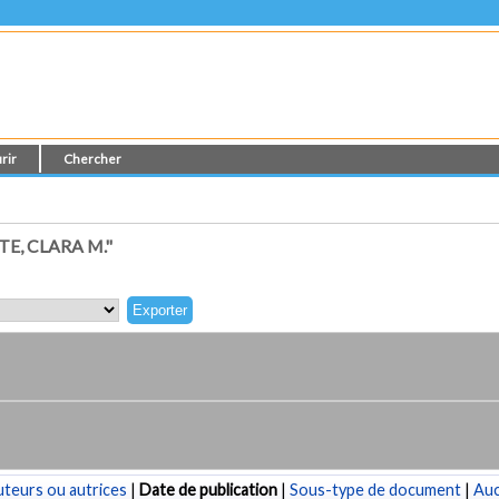
rir
Chercher
E, CLARA M."
teurs ou autrices
|
Date de publication
|
Sous-type de document
|
Au