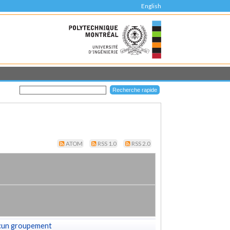
English
ATOM
RSS 1.0
RSS 2.0
cun groupement