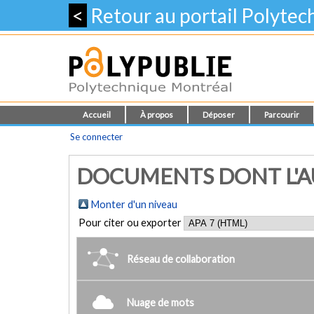
<
Retour au portail Polyte
Accueil
À propos
Déposer
Parcourir
Se connecter
DOCUMENTS DONT L'AUT
Monter d'un niveau
Pour citer ou exporter
Réseau de collaboration
Nuage de mots