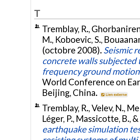
T
Tremblay, R., Ghorbanirenami
M., Koboevic, S., Bouaanani
(octobre 2008).
Seismic r
concrete walls subjected 
frequency ground motion
World Conference on Ear
Beijing, China.
Lien externe
Tremblay, R., Velev, N., Mer
Léger, P., Massicotte, B., 
earthquake simulation tes
resisting systems of multi