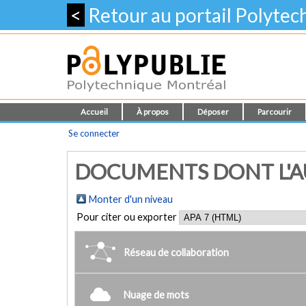
<
Retour au portail Polyte
Accueil
À propos
Déposer
Parcourir
Se connecter
DOCUMENTS DONT L'AU
Monter d'un niveau
Pour citer ou exporter
Réseau de collaboration
Nuage de mots