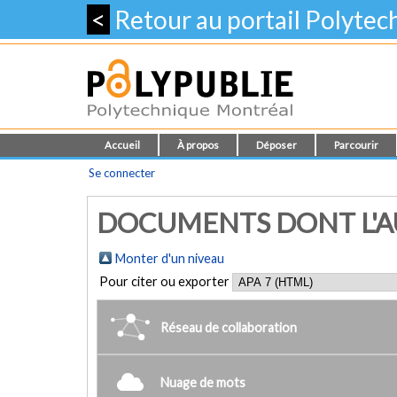
<
Retour au portail Polyte
Accueil
À propos
Déposer
Parcourir
Se connecter
DOCUMENTS DONT L'AU
Monter d'un niveau
Pour citer ou exporter
Réseau de collaboration
Nuage de mots