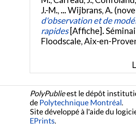
J.-M., ... Wijbrans, A. (n
d'observation et de modél
rapides
[Affiche]. Sémina
Floodscale, Aix-en-Prove
L
PolyPublie
est le dépôt institut
de
Polytechnique Montréal
.
Site développé à l'aide du logicie
EPrints
.