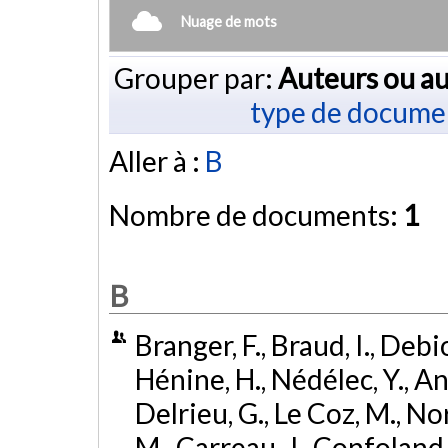
Nuage de mots
Grouper par:
Auteurs ou au
type de docume
Aller à :
B
Nombre de documents:
1
B
Branger, F., Braud, I., Debio
Hénine, H., Nédélec, Y., Anq
Delrieu, G., Le Coz, M., No
M., Carreau, J., Confoland