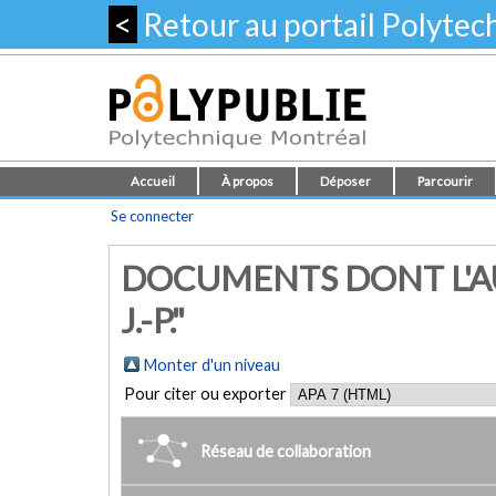
<
Retour au portail Polyte
Accueil
À propos
Déposer
Parcourir
Se connecter
DOCUMENTS DONT L'A
J.-P."
Monter d'un niveau
Pour citer ou exporter
Réseau de collaboration