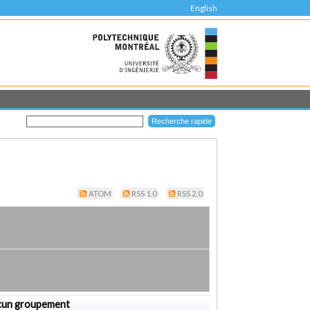
English
ATOM
RSS 1.0
RSS 2.0
cun groupement