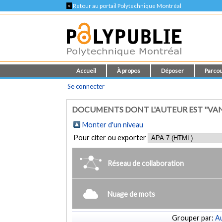
<
Retour au portail Polytechnique Montréal
Accueil
À propos
Déposer
Parcou
Se connecter
DOCUMENTS DONT L'AUTEUR EST "VAND
Monter d'un niveau
Pour citer ou exporter
Réseau de collaboration
Nuage de mots
Grouper par:
Au