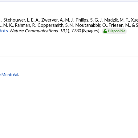
 Stehouwer, L. E. A., Zwerver, A.-M. J., Philips, S. G. J., Mądzik, M. T., Xue
 M. K., Rahman, R., Coppersmith, S. N., Moutanabbir, O., Friesen, M., & 
dots.
Nature Communications
,
13
(1), 7730 (8 pages).
Disponible
e Montréal
.