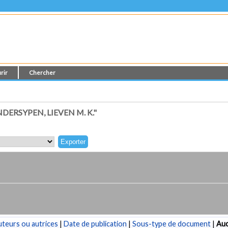
rir
Chercher
ERSYPEN, LIEVEN M. K."
teurs ou autrices
|
Date de publication
|
Sous-type de document
|
Au