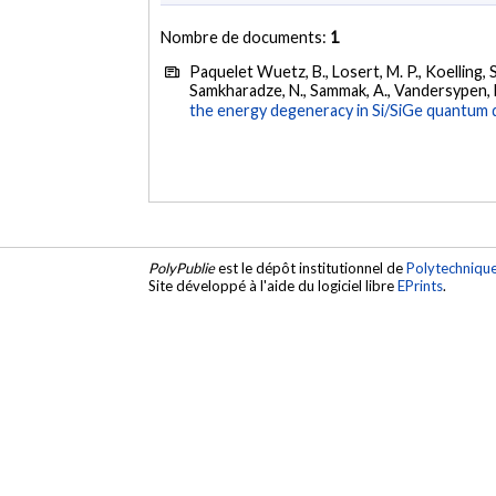
Nombre de documents:
1
Paquelet Wuetz, B., Losert, M. P., Koelling, S.,
Samkharadze, N., Sammak, A., Vandersypen, L.
the energy degeneracy in Si/SiGe quantum 
PolyPublie
est le dépôt institutionnel de
Polytechniqu
Site développé à l'aide du logiciel libre
EPrints
.