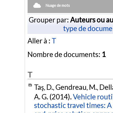
Nuage de mots
Grouper par:
Auteurs ou au
type de docume
Aller à :
T
Nombre de documents:
1
T
Taş, D., Gendreau, M., Dell
A. G. (2014).
Vehicle rout
stochastic travel times: 