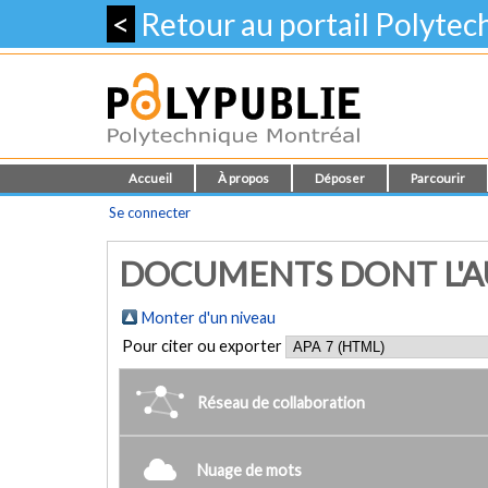
<
Retour au portail Polyte
Accueil
À propos
Déposer
Parcourir
Se connecter
DOCUMENTS DONT L'AUT
Monter d'un niveau
Pour citer ou exporter
Réseau de collaboration
Nuage de mots