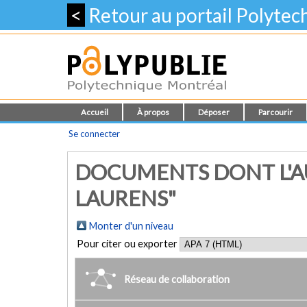
<
Retour au portail Polyte
Accueil
À propos
Déposer
Parcourir
Se connecter
DOCUMENTS DONT L'A
LAURENS"
Monter d'un niveau
Pour citer ou exporter
Réseau de collaboration