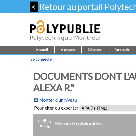
<
Retour au portail Polyte
Accueil
À propos
Déposer
Parcourir
Se connecter
DOCUMENTS DONT L'AU
ALEXA R."
Monter d'un niveau
Pour citer ou exporter
Réseau de collaboration