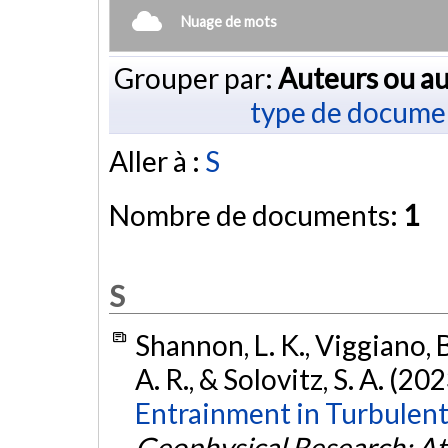
Nuage de mots
Grouper par:
Auteurs ou au
type de docume
Aller à :
S
Nombre de documents:
1
S
Shannon, L. K., Viggiano, B.
A. R., & Solovitz, S. A. (20
Entrainment in Turbulent 
Geophysical Research: A