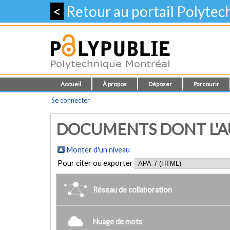
<
Retour au portail Polyte
Accueil
À propos
Déposer
Parcourir
Se connecter
DOCUMENTS DONT L'AUT
Monter d'un niveau
Pour citer ou exporter
Réseau de collaboration
Nuage de mots