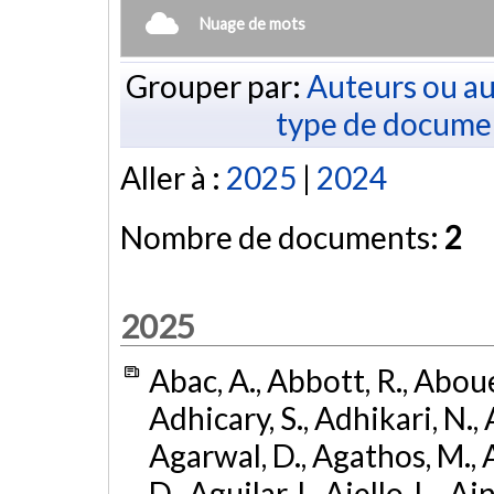
Nuage de mots
Grouper par:
Auteurs ou au
type de docume
Aller à :
2025
|
2024
Nombre de documents:
2
2025
Abac, A., Abbott, R., Abouel
Adhicary, S., Adhikari, N., 
Agarwal, D., Agathos, M.,
D., Aguilar, I., Aiello, L., Ai