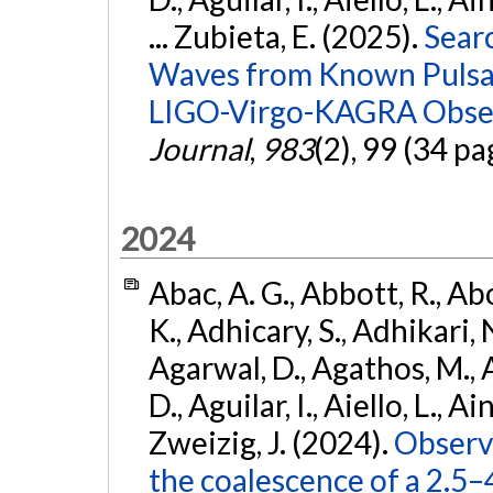
... Zubieta, E. (2025).
Sear
Waves from Known Pulsars
LIGO-Virgo-KAGRA Obser
Journal
,
983
(2), 99 (34 pa
2024
Abac, A. G., Abbott, R., Ab
K., Adhicary, S., Adhikari, N
Agarwal, D., Agathos, M.,
D., Aguilar, I., Aiello, L., Ain
Zweizig, J. (2024).
Observa
the coalescence of a 2.5