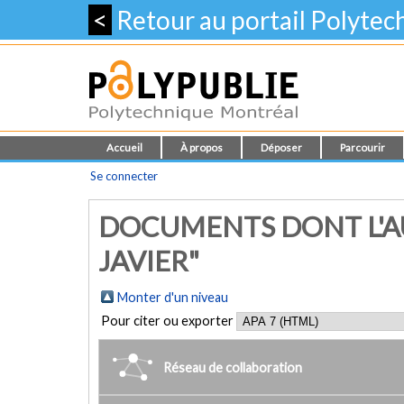
<
Retour au portail Polyte
Accueil
À propos
Déposer
Parcourir
Se connecter
DOCUMENTS DONT L'AU
JAVIER"
Monter d'un niveau
Pour citer ou exporter
Réseau de collaboration