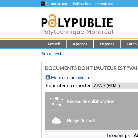
<
Retour au portail Polytechnique Montréal
Accueil
À propos
Déposer
Parcou
Se connecter
DOCUMENTS DONT L'AUTEUR EST "VA
Monter d'un niveau
Pour citer ou exporter
Réseau de collaboration
Nuage de mots
Grouper par:
Au