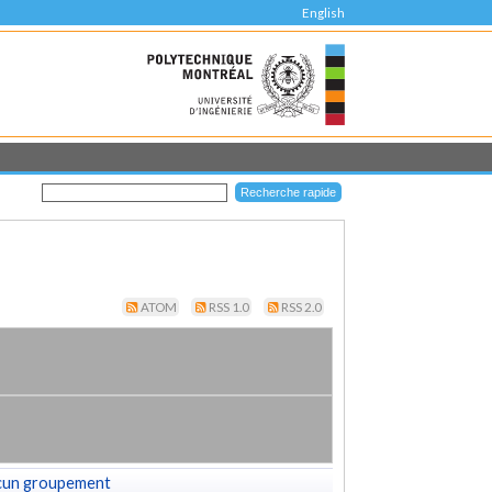
English
ATOM
RSS 1.0
RSS 2.0
cun groupement