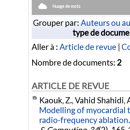
Nuage de mots
Grouper par:
Auteurs ou au
type de docume
Aller à :
Article de revue
|
Co
Nombre de documents:
2
ARTICLE DE REVUE
Kaouk, Z., Vahid Shahidi, A.
Modelling of myocardial 
radio-frequency ablation.
& Computing
,
34
(2), 165