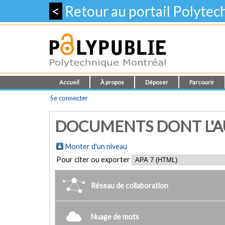
<
Retour au portail Polyte
Accueil
À propos
Déposer
Parcourir
Se connecter
DOCUMENTS DONT L'AUT
Monter d'un niveau
Pour citer ou exporter
Réseau de collaboration
Nuage de mots