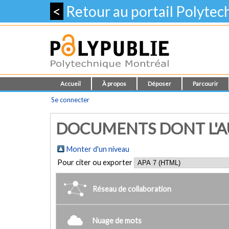
<
Retour au portail Polyte
Accueil
À propos
Déposer
Parcourir
Se connecter
DOCUMENTS DONT L'AU
Monter d'un niveau
Pour citer ou exporter
Réseau de collaboration
Nuage de mots