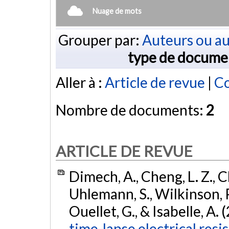
Nuage de mots
Grouper par:
Auteurs ou au
type de docume
Aller à :
Article de revue
|
Co
Nombre de documents:
2
ARTICLE DE REVUE
Dimech, A., Cheng, L. Z., 
Uhlemann, S., Wilkinson, P
Ouellet, G., & Isabelle, A. 
time-lapse electrical resi