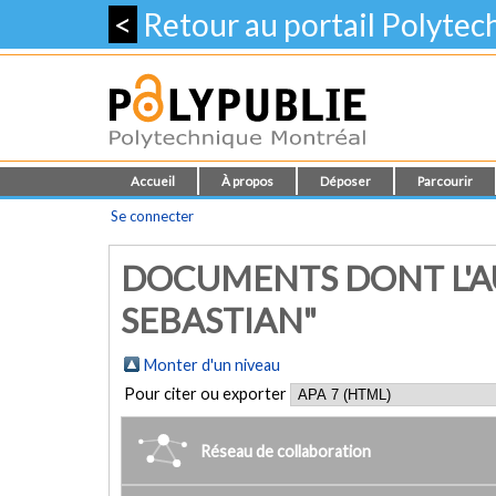
<
Retour au portail Polyte
Accueil
À propos
Déposer
Parcourir
Se connecter
DOCUMENTS DONT L'A
SEBASTIAN"
Monter d'un niveau
Pour citer ou exporter
Réseau de collaboration