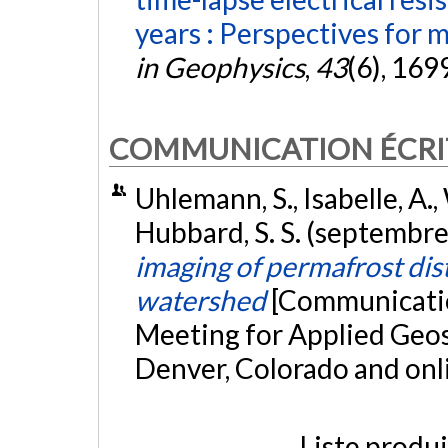
years : Perspectives for 
in Geophysics
,
43
(6), 16
COMMUNICATION ÉCRI
Uhlemann, S., Isabelle, A., 
Hubbard, S. S. (septembr
imaging of permafrost dist
watershed
[Communication
Meeting for Applied Geo
Denver, Colorado and onl
Liste produ