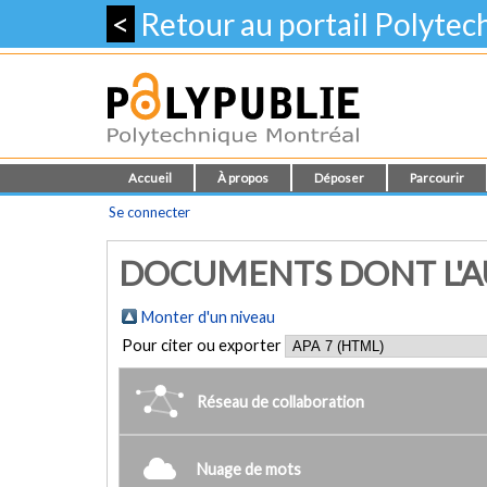
<
Retour au portail Polyte
Accueil
À propos
Déposer
Parcourir
Se connecter
DOCUMENTS DONT L'AU
Monter d'un niveau
Pour citer ou exporter
Réseau de collaboration
Nuage de mots