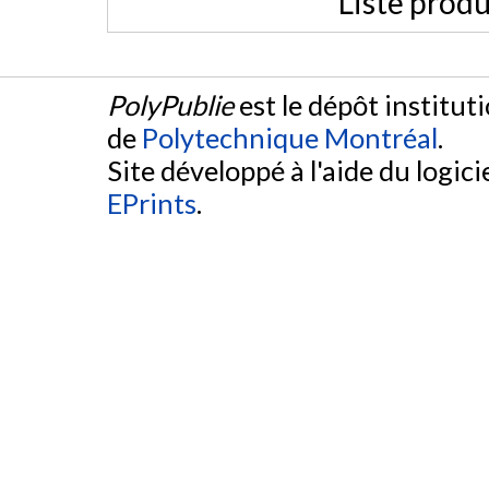
Liste produ
PolyPublie
est le dépôt institut
de
Polytechnique Montréal
.
Site développé à l'aide du logicie
EPrints
.