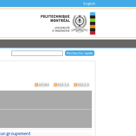
English
ATOM
RSS 1.0
RSS 2.0
cun groupement