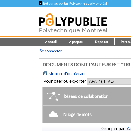
<
Retour au portail Polytechnique Montréal
Accueil
À propos
Déposer
Parcou
Se connecter
DOCUMENTS DONT L'AUTEUR EST "TRUD
Monter d'un niveau
Pour citer ou exporter
Réseau de collaboration
Nuage de mots
Grouper par:
Au