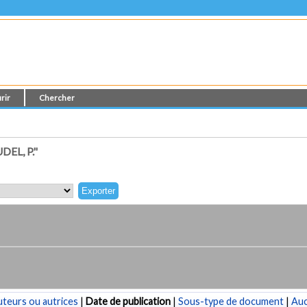
rir
Chercher
EL, P."
teurs ou autrices
|
Date de publication
|
Sous-type de document
|
Au