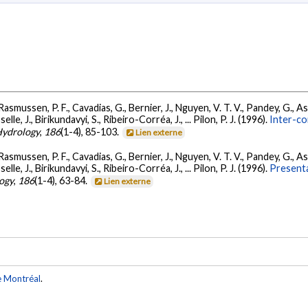
Rasmussen, P. F., Cavadias, G., Bernier, J., Nguyen, V. T. V., Pandey, G., Ash
selle, J., Birikundavyi, S., Ribeiro-Corréa, J., ... Pilon, P. J. (1996).
Inter-co
Hydrology
,
186
(1-4), 85-103.
Lien externe
Rasmussen, P. F., Cavadias, G., Bernier, J., Nguyen, V. T. V., Pandey, G., Ash
selle, J., Birikundavyi, S., Ribeiro-Corréa, J., ... Pilon, P. J. (1996).
Presenta
logy
,
186
(1-4), 63-84.
Lien externe
e Montréal
.