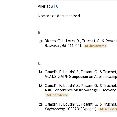
Aller à :
B
|
C
Nombre de documents:
4
B
Bianco, G. L., Lorca, X., Truchet, C., & Pesant
Research
,
66
, 411-441.
Lien externe
C
Camelin, F., Loudni, S., Pesant, G., & Truchet
ACM/SIGAPP Symposium on Applied Computin
Camelin, F., Loudni, S., Pesant, G., & Truchet,
Asia Conference on Knowledge Discovery an
Lien externe
Camelin, F., Loudni, S., Pesant, G., & Truchet
Engineering
, 102393 (28 pages).
Lien exte