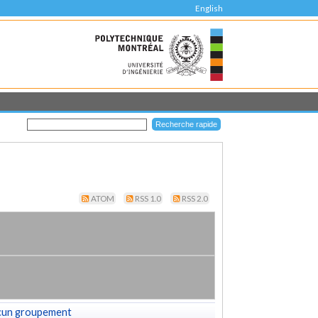
English
ATOM
RSS 1.0
RSS 2.0
cun groupement