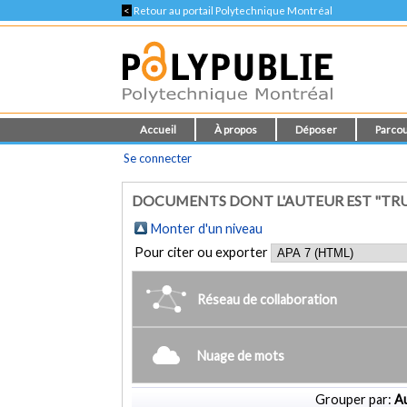
<
Retour au portail Polytechnique Montréal
Accueil
À propos
Déposer
Parcou
Se connecter
DOCUMENTS DONT L'AUTEUR EST "TR
Monter d'un niveau
Pour citer ou exporter
Réseau de collaboration
Nuage de mots
Grouper par:
Au