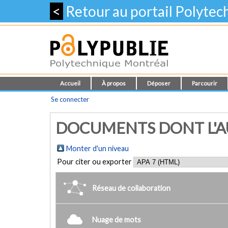
<
Retour au portail Polyte
Accueil
À propos
Déposer
Parcourir
Se connecter
DOCUMENTS DONT L'AUT
Monter d'un niveau
Pour citer ou exporter
Réseau de collaboration
Nuage de mots