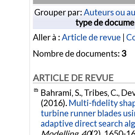
Grouper par:
Auteurs ou au
type de docume
Aller à :
Article de revue
|
Co
Nombre de documents:
3
ARTICLE DE REVUE
Bahrami, S., Tribes, C., Deva
(2016).
Multi-fidelity sha
turbine runner blades usi
adaptive direct search al
Modelling
,
40
(2), 1650-1