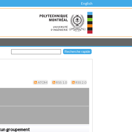
English
ATOM
RSS 1.0
RSS 2.0
cun groupement