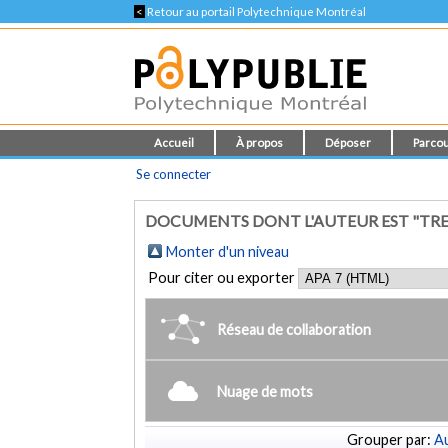
<
Retour au portail Polytechnique Montréal
Accueil
À propos
Déposer
Parcou
Se connecter
DOCUMENTS DONT L'AUTEUR EST "TRE
Monter d'un niveau
Pour citer ou exporter
Réseau de collaboration
Nuage de mots
Grouper par:
Au