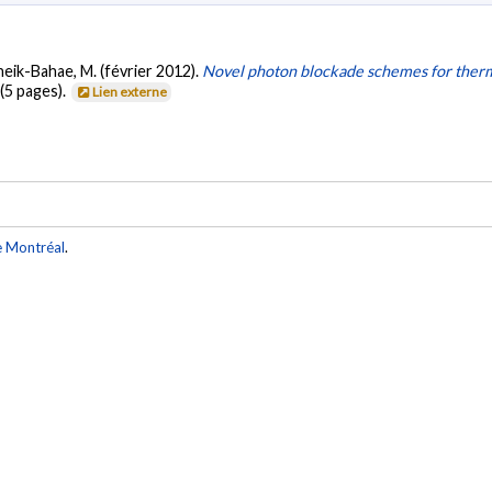
 Sheik-Bahae, M. (février 2012).
Novel photon blockade schemes for therma
(5 pages).
Lien externe
e Montréal
.