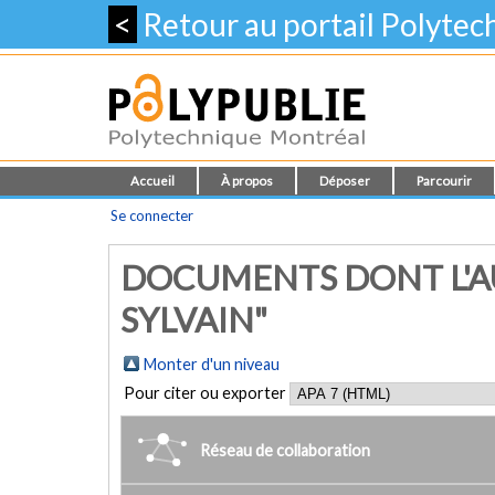
<
Retour au portail Polyte
Accueil
À propos
Déposer
Parcourir
Se connecter
DOCUMENTS DONT L'AU
SYLVAIN"
Monter d'un niveau
Pour citer ou exporter
Réseau de collaboration